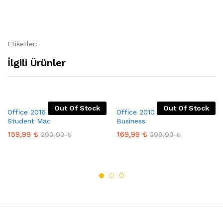
Etiketler:
İlgili Ürünler
Out Of Stock
Out Of Stock
Office 2016 Home and
Office 2010 Home And
Student Mac
Business
159,99
₺
169,99
₺
299,99
₺
399,99
₺