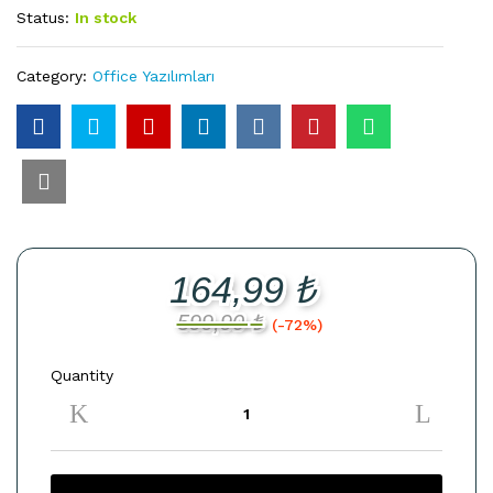
Status:
In stock
Category:
Office Yazılımları
164,99
₺
599,90
₺
(-72%)
Quantity
Dijital
Lisans
Visio
Professional
2016