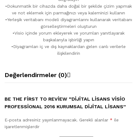
•Dokunmatik bir cihazda daha doğal bir şekilde çizim yapmak
ve not eklemek için parmağınızı veya kaleminizi kullanın
•Yerleşik veritabanı modeli diyagramlarını kullanarak veritabanı
görselleştirmeleri oluşturun
•Visio içinde yorum ekleyerek ve yorumları yanıtlayarak
başkalarıyla işbirliği yapın
•Diyagramları iç ve dış kaynaklardan gelen canlı verilerle
ilişkilendirin
Değerlendirmeler (0)
BE THE FIRST TO REVIEW “DIJITAL LISANS VISIO
PROFESSIONAL 2016 KURUMSAL DIJITAL LISANS”
E-posta adresiniz yayınlanmayacak.
Gerekli alanlar
*
ile
işaretlenmişlerdir