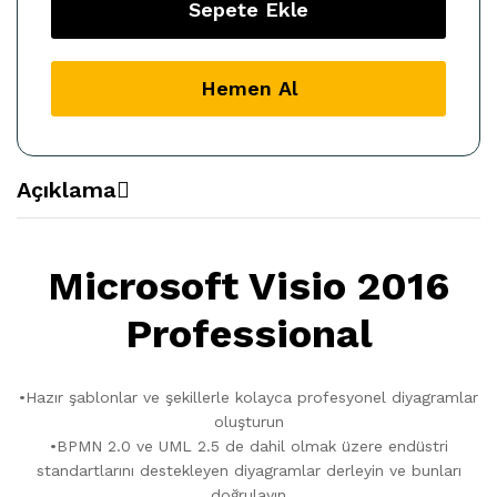
Kurumsal
Sepete Ekle
Dijital
Lisans
quantity
Hemen Al
Açıklama
Microsoft Visio 2016
Professional
•Hazır şablonlar ve şekillerle kolayca profesyonel diyagramlar
oluşturun
•BPMN 2.0 ve UML 2.5 de dahil olmak üzere endüstri
standartlarını destekleyen diyagramlar derleyin ve bunları
doğrulayın